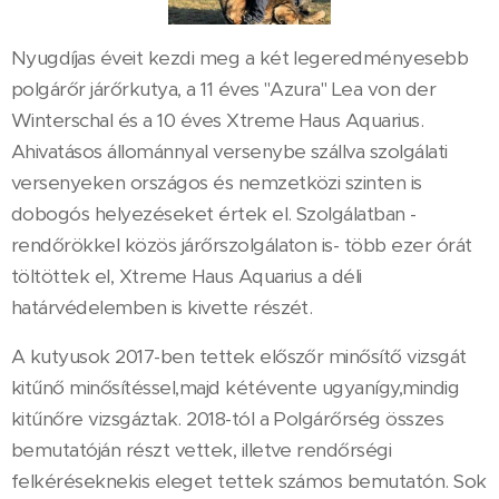
Nyugdíjas éveit kezdi meg a két legeredményesebb
polgárőr járőrkutya, a 11 éves "Azura" Lea von der
Winterschal és a 10 éves Xtreme Haus Aquarius.
Ahivatásos állománnyal versenybe szállva szolgálati
versenyeken országos és nemzetközi szinten is
dobogós helyezéseket értek el. Szolgálatban -
rendőrökkel közös járőrszolgálaton is- több ezer órát
töltöttek el, Xtreme Haus Aquarius a déli
határvédelemben is kivette részét.
A kutyusok 2017-ben tettek előszőr minősítő vizsgát
kitűnő minősítéssel,majd kétévente ugyanígy,mindig
kitűnőre vizsgáztak. 2018-tól a Polgárőrség összes
bemutatóján részt vettek, illetve rendőrségi
felkéréseknekis eleget tettek számos bemutatón. Sok