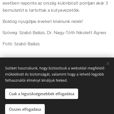
esetben naponta az ország különböző pontjain akár 3
bemutatót is tartottak a kutyavezetőik.
Boldog nyugdíjas éveket kívánunk nekik!
Szöveg: Szabó Balázs, Dr. Nagy-Tóth Nikolett Ágnes
Fotó: Szabó Balázs
Share
Sütiket használunk, hogy biztosítsuk a weboldal megfelelő
működését és biztonságát, valamint hogy a lehető legjobb
felhasználói élményt kínáljuk Neked.
Csak a legszükségesebbek elfogadása
© 2022 Veszprém Megyei Polgárőrségek Szövetsége - Minden jog
fenntartva
Összes elfogadása
Készítette:Nagy Zoltán
Sütik