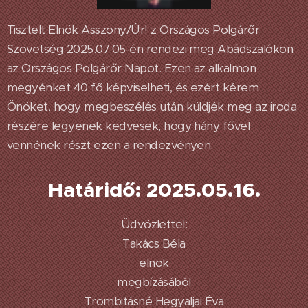
Tisztelt Elnök Asszony/Úr! z Országos Polgárőr
Szövetség 2025.07.05-én rendezi meg Abádszalókon
az Országos Polgárőr Napot. Ezen az alkalmon
megyénket 40 fő képviselheti, és ezért kérem
Önöket, hogy megbeszélés után küldjék meg az iroda
részére legyenek kedvesek, hogy hány fővel
vennének részt ezen a rendezvényen.
Határidő: 2025.05.16.
Üdvözlettel:
Takács Béla
elnök
megbízásából
Trombitásné Hegyaljai Éva