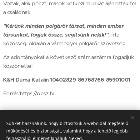
Voltak, akik pénzt, mások kétkezi munkát ajánlottak fel
a családnak.
"Kérünk minden polgárőr társat, minden ember
társunkat, fogjuk össze, segítsünk nekik!",
írta
közösségi oldalán a vármegyei polgárőr szövetség.
Az adományokat a következő számlaszámra fogadjuk
köszönettel:
K&H Duma Katalin 10402829-86768766-85901001
Forrás:https://opsz.hu
Share
Sütiket használunk, hogy biztosítsuk a weboldal megfelelő
működését és biztonságát, valamint hogy a lehető legjobb
felhasználói élményt kínáljuk Neked.