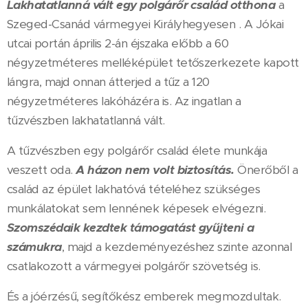
Lakhatatlanná vált egy polgárőr család otthona
a
Szeged-Csanád vármegyei Királyhegyesen . A Jókai
utcai portán április 2-án éjszaka előbb a 60
négyzetméteres melléképület tetőszerkezete kapott
lángra, majd onnan átterjed a tűz a 120
négyzetméteres lakóházéra is. Az ingatlan a
tűzvészben lakhatatlanná vált.
A tűzvészben egy polgárőr család élete munkája
veszett oda.
A házon nem volt biztosítás.
Önerőből a
család az épület lakhatóvá tételéhez szükséges
munkálatokat sem lennének képesek elvégezni.
Szomszédaik kezdtek támogatást gyűjteni a
számukra
, majd a kezdeményezéshez szinte azonnal
csatlakozott a vármegyei polgárőr szövetség is.
És a jóérzésű, segítőkész emberek megmozdultak.