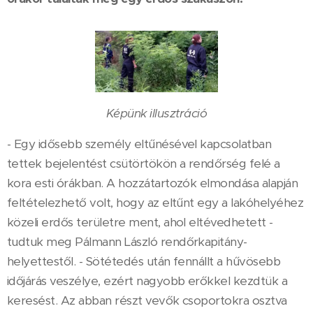
Képünk illusztráció
- Egy idősebb személy eltűnésével kapcsolatban
tettek bejelentést csütörtökön a rendőrség felé a
kora esti órákban. A hozzátartozók elmondása alapján
feltételezhető volt, hogy az eltűnt egy a lakóhelyéhez
közeli erdős területre ment, ahol eltévedhetett -
tudtuk meg Pálmann László rendőrkapitány-
helyettestől. - Sötétedés után fennállt a hűvösebb
időjárás veszélye, ezért nagyobb erőkkel kezdtük a
keresést. Az abban részt vevők csoportokra osztva