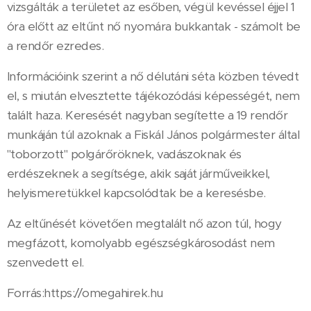
vizsgálták a területet az esőben, végül kevéssel éjjel 1
óra előtt az eltűnt nő nyomára bukkantak - számolt be
a rendőr ezredes.
Információink szerint a nő délutáni séta közben tévedt
el, s miután elvesztette tájékozódási képességét, nem
talált haza. Keresését nagyban segítette a 19 rendőr
munkáján túl azoknak a Fiskál János polgármester által
"toborzott" polgárőröknek, vadászoknak és
erdészeknek a segítsége, akik saját járműveikkel,
helyismeretükkel kapcsolódtak be a keresésbe.
Az eltűnését követően megtalált nő azon túl, hogy
megfázott, komolyabb egészségkárosodást nem
szenvedett el.
Forrás:https://omegahirek.hu