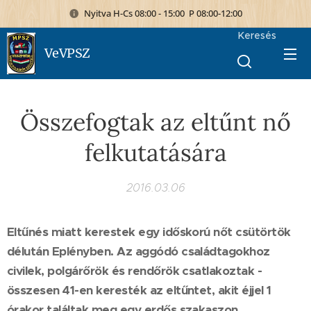
Nyitva H-Cs 08:00 - 15:00 P 08:00-12:00
Keresés
VeVPSZ
Összefogtak az eltűnt nő
felkutatására
2016.03.06
Eltűnés miatt kerestek egy időskorú nőt csütörtök
délután Eplényben. Az aggódó családtagokhoz
civilek, polgárőrök és rendőrök csatlakoztak -
összesen 41-en keresték az eltűntet, akit éjjel 1
órakor találtak meg egy erdős szakaszon.