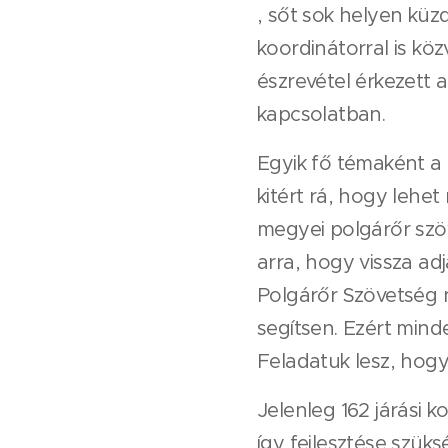
, sőt sok helyen küz
koordinátorral is kö
észrevétel érkezett 
kapcsolatban.
Egyik fő témaként a 
kitért rá, hogy lehe
megyei polgárőr szö
arra, hogy vissza ad
Polgárőr Szövetség 
segítsen. Ezért mind
Feladatuk lesz, hogy
Jelenleg 162 járási
így fejlesztése szük