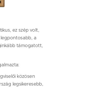
kus, ez szép volt,
 legpontosabb, a
eginkább támogatott,
galmazta:
égviselői közösen
rszág legsikeresebb,