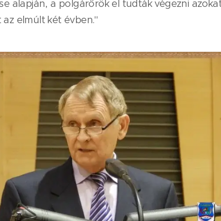
ése alapján, a polgárőrök el tudták végezni azoka
 az elmúlt két évben."