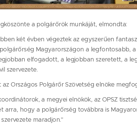
gköszönte a polgárőrök munkáját, elmondta:
bben két évben végeztek az egyszerűen fantaszti
 polgárőrség Magyarországon a legfontosabb, a
egjobban elfogadott, a legjobban szeretett, a l
il szervezete.
 az Országos Polgárőr Szövetség elnöke megfo
 koordinátorok, a megyei elnökök, az OPSZ tiszts
get arra, hogy a polgárőrség továbbra is Magyaro
 szervezete maradjon."