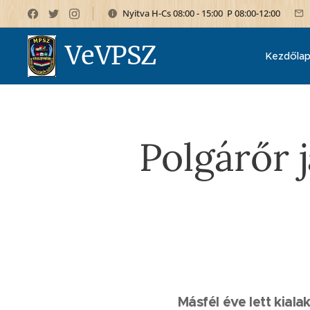
Nyitva H-Cs 08:00 - 15:00 P 08:00-12:00
VeVPSZ
Kezdőla
Polgárőr 
Másfél éve lett kiala