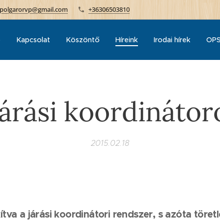
polgarorvp@gmail.com
+36306503810
p
Kapcsolat
Köszöntő
Híreink
Irodai hírek
OPS
járási koordináto
2015.02.18
kítva a járási koordinátori rendszer, s azóta töret