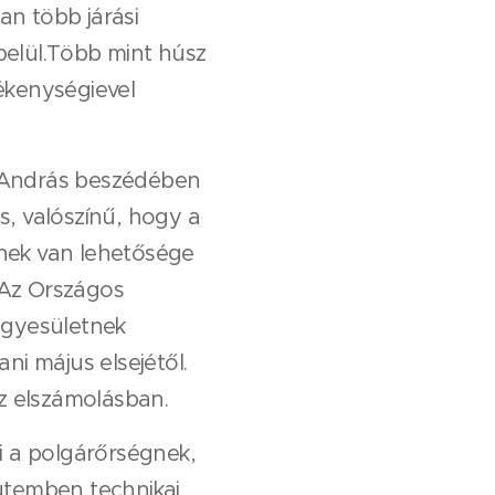
an több járási
 belül.Több mint húsz
vékenységievel
ós András beszédében
s, valószínű, hogy a
nek van lehetősége
 Az Országos
egyesületnek
ni május elsejétől.
z elszámolásban.
i a polgárőrségnek,
 ütemben technikai