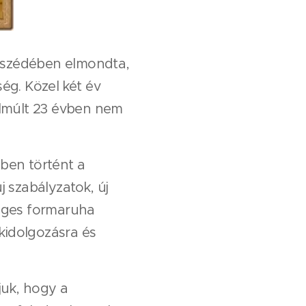
beszédében elmondta,
ég. Közel két év
 elmúlt 23 évben nem
ében történt a
j szabályzatok, új
séges formaruha
kidolgozásra és
juk, hogy a