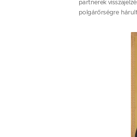
partnerek visszajelz
polgárőrségre hárult