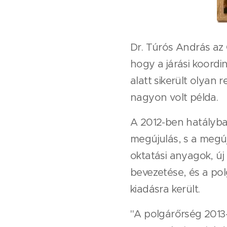
Dr. Túrós András az
hogy a járási koordi
alatt sikerült olyan
nagyon volt példa.
A 2012-ben hatályba 
megújulás, s a megúj
oktatási anyagok, új
bevezetése, és a po
kiadásra került.
"A polgárőrség 2013