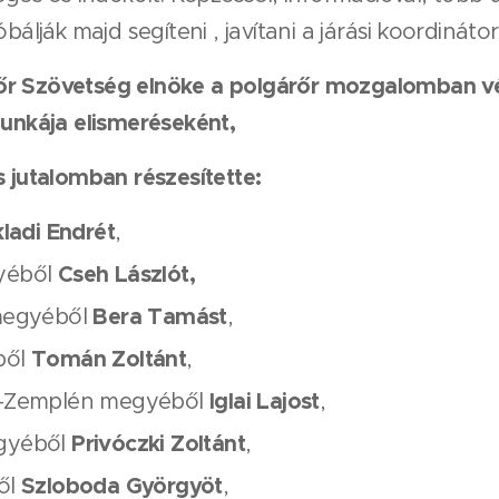
óbálják majd segíteni , javítani a járási koordináto
őr Szövetség elnöke a polgárőr mozgalomban v
munkája elismeréseként,
s jutalomban részesítette:
kladi Endrét
,
Cseh Lászlót,
yéből
Bera Tamást
megyéből
,
Tomán Zoltánt
ből
,
Iglai Lajost
j-Zemplén megyéből
,
Privóczki Zoltánt
gyéből
,
Szloboda Györgyöt
ől
,