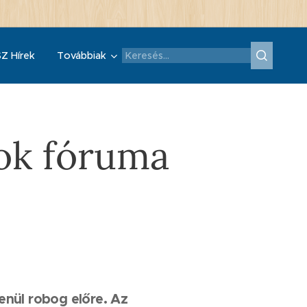
Z Hírek
Továbbiak
rok fóruma
lenül robog előre. Az