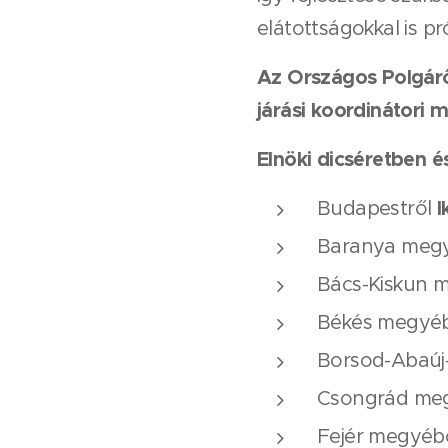
elátottságokkal is pr
Az Országos Polgár
járási koordinátori 
Elnöki dicséretben é
I
Budapestről
Baranya meg
Bács-Kiskun 
Békés megyé
Borsod-Abaú
Csongrád me
Fejér megyéb