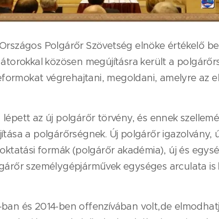
 Országos Polgárőr Szövetség elnöke értékelő 
nátorokkal közösen megújításra került a polgárőrs
 reformokat végrehajtani, megoldani, amelyre az
lépett az új polgárőr törvény, és ennek szellem
ítása a polgárőrségnek. Új polgárőr igazolvány, ú
 oktatási formák (polgárőr akadémia), új és egy
lgárőr személygépjárművek egységes arculata is 
-ban és 2014-ben offenzívában volt,de elmodhat