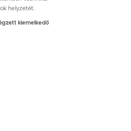
rok helyzetét.
égzett kiemelkedő