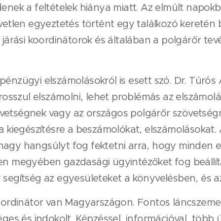
denek a feltételek hiánya miatt. Az elmúlt napokb
zvetlen egyeztetés történt egy találkozó keretén
a járási koordinátorok és általában a polgárőr te
pénzügyi elszámolásokról is esett szó. Dr. Túr
t rosszul elszámolni, lehet problémás az elszámolá
vetségnek vagy az országos polgárőr szövetség
ja kiegészítésre a beszámolókat, elszámolásokat.
nagy hangsúlyt fog fektetni arra, hogy minden 
en megyében gazdasági ügyintézőket fog beállíta
 segítség az egyesületeket a könyvelésben, és a
 koordinátor van Magyarszágon. Fontos láncszeme
séges és indokolt. Képzéssel, információval, több