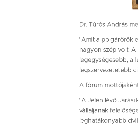
Dr. Túrós András me
"Amit a polgárőrök e
nagyon szép volt. A
legegységesebb, a l
legszervezetetebb civ
A fórum mottójaként
"A Jelen lévő Járási
vállaljanak felelősé
leghatákonyabb civil