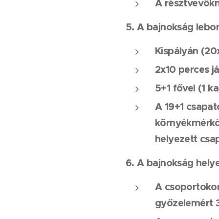
A résztvevőkn
5. A bajnokság lebon
Kispályán (20
2x10 perces j
5+1 fővel (1 
A 19+1 csapat
környékmérkőz
helyezett csa
6. A bajnokság hely
A csoportokon
győzelemért 3p