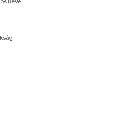
los neve
okság