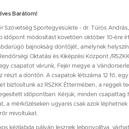
edves Barátom!
r Szövetség Sportegyesülete - dr. Túrós András
b időpont módosítást követően október 10-ére írt
labdarúgó bajnokság döntőjét, amelynek helyszí
endőrségi Oktatási és Kiképzési Központ /RSZK
egy csapatot várunk, Fejér megye a Vándorserle
sz részt a döntőn. A csapatok létszáma 12 fő, egy
t biztosítunk az RSZKK Éttermében, a reggeli te
gesített időpontban. Kérjük, minden csapattag
t, a mérkőzéseken ugyanis csak azok léphetnek p
rőr mivoltukat.
kos kézilabda pályán lesznek lebonyolítva, várh