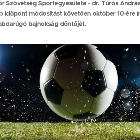
r Szövetség Sportegyesülete - dr. Túrós Andrá
b időpont módosítást követően október 10-ére ír
labdarúgó bajnokság döntőjét.