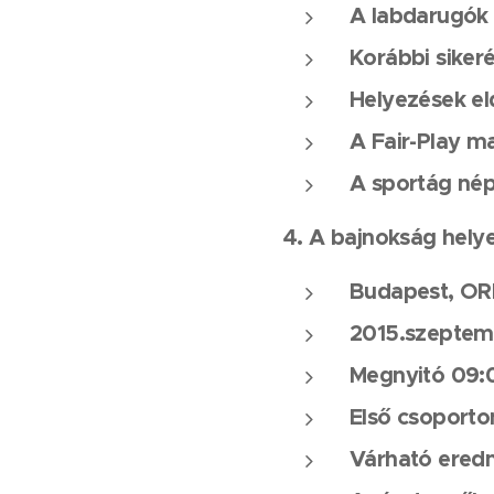
A labdarugók 
Korábbi siker
Helyezések el
A Fair-Play m
A sportág nép
4. A bajnokság helye
Budapest, OR
2015.szeptemb
Megnyitó 09:
Első csoporto
Várható ered