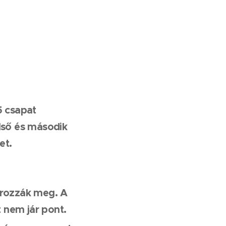
5 csapat
lső és második
et.
ározzák meg. A
 nem jár pont.