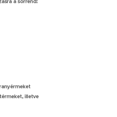
ásra a sorrend:
 aranyérmeket
érmeket, illetve