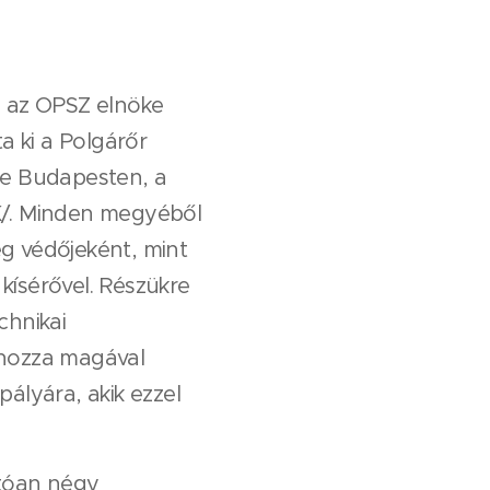
, az OPSZ elnöke
a ki a Polgárőr
ne Budapesten, a
K/. Minden megyéből
g védőjeként, mint
 kísérővel. Részükre
chnikai
 hozza magával
ályára, akik ezzel
atóan négy