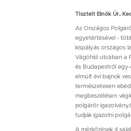
Tisztelt Elnök Úr, K
Az Országos Polgárő
egyetértésével - töb
kispályás országos 
Vágóhíd utcában a R
és Budapestről egy-
elmúlt évi bajnok ve
természetesen ebéde
megbeszélésen végle
polgárőr igazolványá
tudják igazolni polgá
A mérkőzések 4 sala