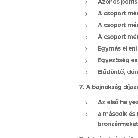
Azonos pontsz
A csoport mé
A csoport mé
A csoport mér
Egymás ellen
Egyezőség es
Elődöntő, dönt
7. A bajnokság díjaz
Az első helye
a második és h
bronzérmeket 