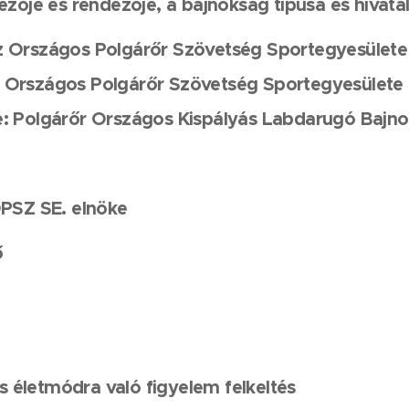
ezője és rendezője, a bajnokság típusa és hivata
z Országos Polgárőr Szövetség Sportegyesülete
 Országos Polgárőr Szövetség Sportegyesülete
e: Polgárőr Országos Kispályás Labdarugó Bajn
OPSZ SE. elnöke
ő
 életmódra való figyelem felkeltés