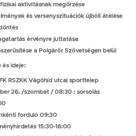
fizikai aktivitásnak megőrzése
élmények és versenyszituációk újbóli átélése
döntés
agatartás érvényre juttatása
szerűsítése a Polgárőr Szövetségen belül
 és ideje:
FK RSZKK Vágóhíd utcai sporttelep
er 26. /szombat / 08:30 : sorsolás
00
nkénti forduló 09:30
ményhirdetés 15:30-16:00