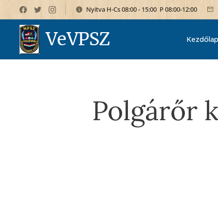
Nyitva H-Cs 08:00 - 15:00 P 08:00-12:00
VeVPSZ
Kezdőla
Polgárőr 