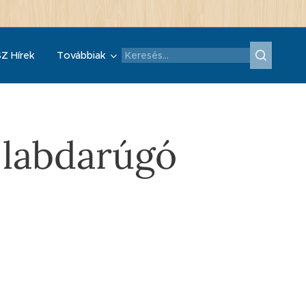
Z Hírek
Továbbiak
 labdarúgó