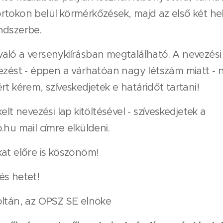
tokon belül körmérkőzések, majd az első két hel
ndszerbe.
ló a versenykiírásban megtalálható. A nevezési 
kezést - éppen a várhatóan nagy létszám miatt 
t kérem, szíveskedjetek e határidőt tartani!
elt nevezési lap kitöltésével - szíveskedjetek a
.hu mail címre elküldeni.
at előre is köszönöm!
és hetet!
oltán, az OPSZ SE elnöke