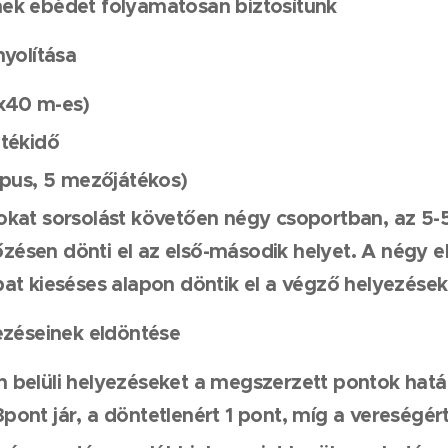
ek ebédet folyamatosan biztosítunk
yolítása
x40 m-es)
átékidő
kapus, 5 mezőjátékos)
okat sorsolást követően négy csoportban, az 5-
ésen dönti el az első-második helyet. A négy e
pat kieséses alapon döntik el a végző helyezések
ezéseinek eldöntése
 belüli helyezéseket a megszerzett pontok hat
ont jár, a döntetlenért 1 pont,
míg a vereségért