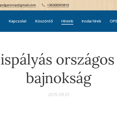
polgarorvp@gmail.com
+36306503810
p
Kapcsolat
Köszöntő
Híreink
Irodai hírek
OPS
kispályás országos
bajnokság
2015.09.01