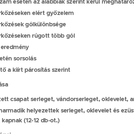
ám esetén az alábbiak szerint kerül meghatároz
rkőzéseken elért győzelem
rkőzések gólkülönbsége
kőzéseken rúgott több gól
i eredmény
etén sorsolás
ő a kiírt párosítás
szerint
ása
zett csapat serleget, vándorserleget, oklevelet,
armadik helyezettek serleget, oklevelet és ezüst
kapnak (12-12 db-ot.)