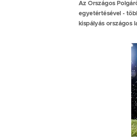
Az Országos Polgárő
egyetértésével - töb
kispályás országos 