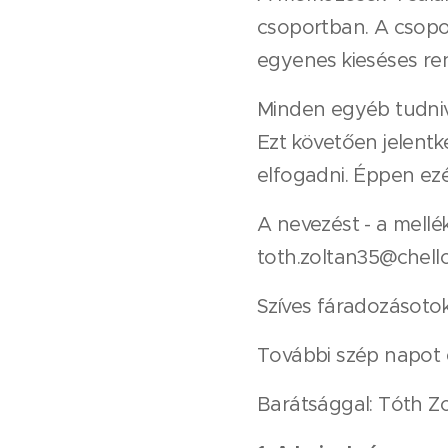
csoportban. A csopor
egyenes kieséses re
Minden egyéb tudniva
Ezt követően jelent
elfogadni. Éppen ezér
A nevezést - a mellék
toth.zoltan35@chello
Szíves fáradozásotok
További szép napot 
Barátsággal: Tóth Z