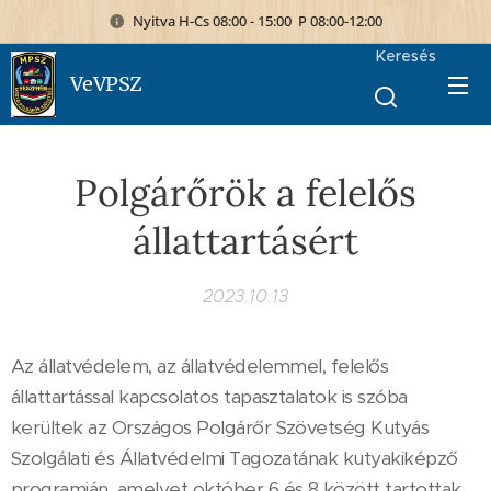
Nyitva H-Cs 08:00 - 15:00 P 08:00-12:00
Keresés
VeVPSZ
Polgárőrök a felelős
állattartásért
2023.10.13
Az állatvédelem, az állatvédelemmel, felelős
állattartással kapcsolatos tapasztalatok is szóba
kerültek az Országos Polgárőr Szövetség Kutyás
Szolgálati és Állatvédelmi Tagozatának kutyakiképző
programján, amelyet október 6 és 8 között tartottak