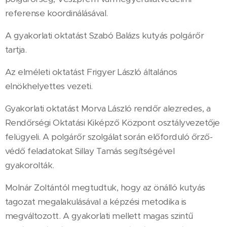
referense koordinálásával.
A gyakorlati oktatást Szabó Balázs kutyás polgárőr
tartja.
Az elméleti oktatást Frigyer László általános
elnökhelyettes vezeti.
Gyakorlati oktatást Morva László rendőr alezredes, a
Rendőrségi Oktatási Kiképző Központ osztályvezetője
felügyeli. A polgárőr szolgálat során előforduló őrző-
védő feladatokat Sillay Tamás segítségével
gyakorolták.
Molnár Zoltántól megtudtuk, hogy az önálló kutyás
tagozat megalakulásával a képzési metodika is
megváltozott. A gyakorlati mellett magas szintű