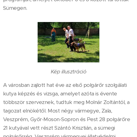
Sümegen.
Kép illusztráció
A városban zajlott hat éve az első polgárőr szolgálati
kutya képzés és vizsga, amelyet azóta is évente
többször szerveznek, tudtuk meg Molnár Zoltántól, a
tagozat elnökétől. Most négy vármegye, Zala,
Veszprém, Győr-Moson-Sopron és Pest 28 polgárőre
21 kutyával vett részt Szántó Krisztián, a sümegi
polgárőrség, Veszprém vármegyei állatvédelmi