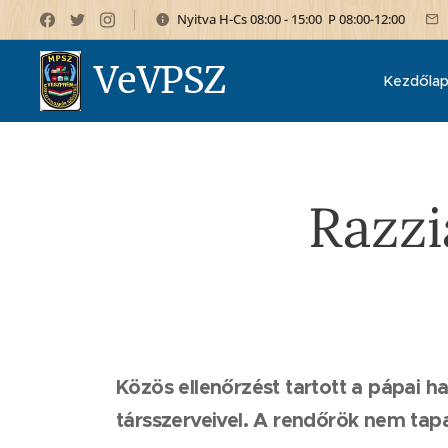
Nyitva H-Cs 08:00 - 15:00 P 08:00-12:00
VeVPSZ
Kezdőla
Razzi
Közös ellenőrzést tartott a pápai h
társszerveivel. A rendőrök nem tapa