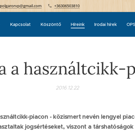
polgarorvp@gmail.com
+36306503810
p
Kapcsolat
Köszöntő
Híreink
Irodai hírek
OPS
a a használtcikk-
2016.12.22
asználtcikk-piacon - közismert nevén lengyel piac
sztaltak jogsértéseket, viszont a társhatóságok 