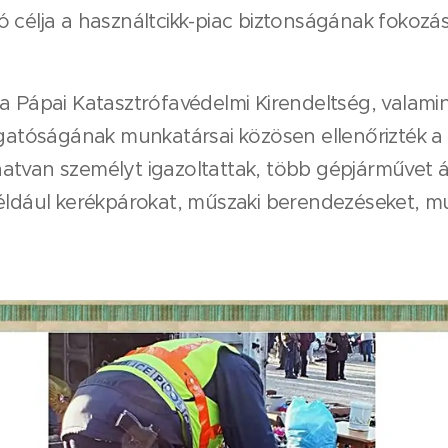
 célja a használtcikk-piac biztonságának fokozás
 a Pápai Katasztrófavédelmi Kirendeltség, valami
tóságának munkatársai közösen ellenőrizték a p
van személyt igazoltattak, több gépjárművet átvi
éldául kerékpárokat, műszaki berendezéseket, mu