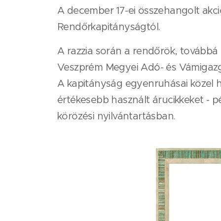
A december 17-ei összehangolt akció
Rendőrkapitányságtól.
A razzia során a rendőrök, továbbá
Veszprém Megyei Adó- és Vámigazga
A kapitányság egyenruhásai közel hat
értékesebb használt árucikkeket - p
körözési nyilvántartásban.