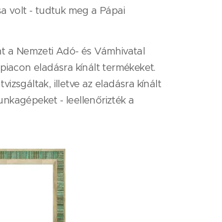
a volt - tudtuk meg a Pápai
nt a Nemzeti Adó- és Vámhivatal
iacon eladásra kínált termékeket.
zsgáltak, illetve az eladásra kínált
nkagépeket - leellenőrizték a