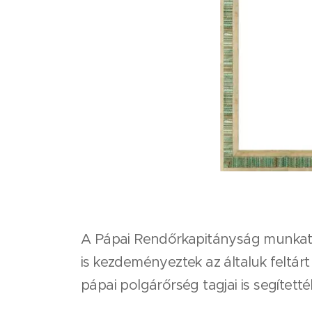
A Pápai Rendőrkapitányság munkatá
is kezdeményeztek az általuk feltár
pápai polgárőrség tagjai is segítetté