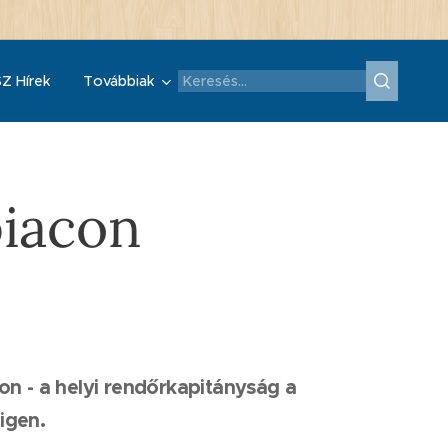
Z Hírek
Továbbiak
piacon
on - a helyi rendőrkapitányság a
igen.