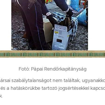
Fotó: Pápai Rendőrkapitányság
rsai szabálytalanságot nem találtak, ugyanakko
t és a hatáskörükbe tartozó jogsértésekkel kapcso
k.