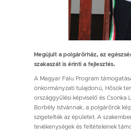
Megújult a polgárőrház, az egészség
szakaszát is érinti a fejlesztés.
A Magyar Falu Program támogatásán
önkormányzati tulajdonú, Hősök terén
országgyűlési képviselő és Csonka L
Borbély Istvánnak, a polgárőrök képv
szigetelték az épületet. A szakember
tevékenységek és feltételeinek tám