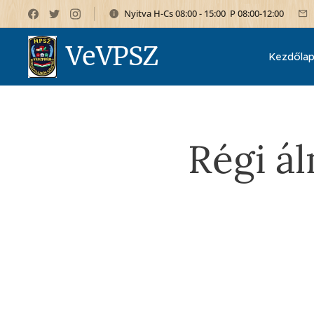
Nyitva H-Cs 08:00 - 15:00 P 08:00-12:00
VeVPSZ
Kezdőla
Régi á