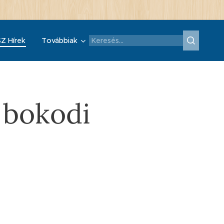
Z Hírek
Továbbiak
 bokodi