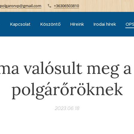
polgarorvp@gmail.com
+36306503810
p
Kapcsolat
Köszöntő
Híreink
Irodai hírek
OPS
lma valósult meg a
polgárőröknek
2023.06.18