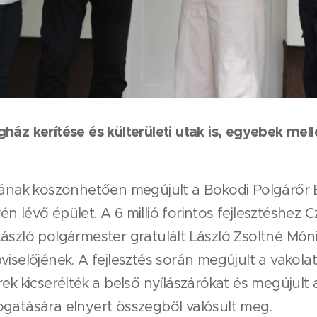
ház kerítése és külterületi utak is, egyebek mel
ak köszönhetően megújult a Bokodi Polgárőr E
 lévő épület. A 6 millió forintos fejlesztéshez C
ászló polgármester gratulált László Zsoltné Móni
iselőjének. A fejlesztés során megújult a vakolat
ek kicserélték a belső nyílászárókat és megújult a
ogatására elnyert összegből valósult meg.