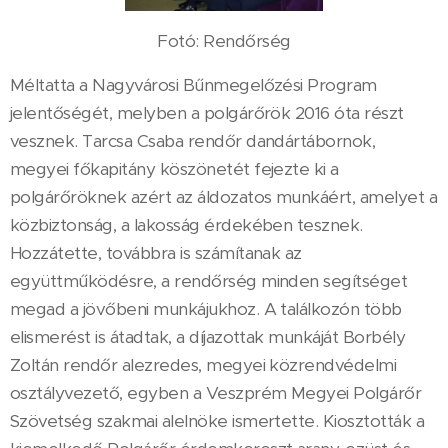
Fotó: Rendőrség
Méltatta a Nagyvárosi Bűnmegelőzési Program
jelentőségét, melyben a polgárőrök 2016 óta részt
vesznek. Tarcsa Csaba rendőr dandártábornok,
megyei főkapitány köszönetét fejezte ki a
polgárőröknek azért az áldozatos munkáért, amelyet a
közbiztonság, a lakosság érdekében tesznek.
Hozzátette, továbbra is számítanak az
együttműködésre, a rendőrség minden segítséget
megad a jövőbeni munkájukhoz. A találkozón több
elismerést is átadtak, a díjazottak munkáját Borbély
Zoltán rendőr alezredes, megyei közrendvédelmi
osztályvezető, egyben a Veszprém Megyei Polgárőr
Szövetség szakmai alelnöke ismertette. Kiosztották a