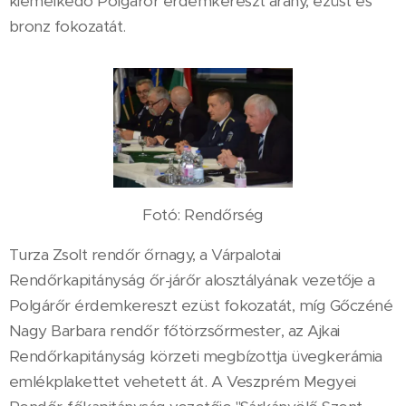
kiemelkedő Polgárőr érdemkereszt arany, ezüst és
bronz fokozatát.
Fotó: Rendőrség
Turza Zsolt rendőr őrnagy, a Várpalotai
Rendőrkapitányság őr-járőr alosztályának vezetője a
Polgárőr érdemkereszt ezüst fokozatát, míg Gőczéné
Nagy Barbara rendőr főtörzsőrmester, az Ajkai
Rendőrkapitányság körzeti megbízottja üvegkerámia
emlékplakettet vehetett át. A Veszprém Megyei