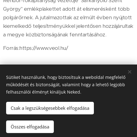
Rendőr-főkapitányság vezetője "Sárkányölő Szent
György" emlékplakettet adott át elismerésként több
polgárőrnek. A jutalmazottak az elmúlt évben nyújtott
kiemelkedő teljesítményükkel jelentősen hozzájárultak
a megye közbiztonságának fenntartásához.
Forrás:https://www.veol.hu/
Share
Sütiket használunk, hogy biztosítsuk a weboldal megfelelő
működését és biztonságát, valamint hogy a lehető legjobb
felhasználói élményt kínáljuk Neked.
Csak a legszükségesebbek elfogadása
© 2022 Veszprém Megyei Polgárőrségek Szövetsége - Minden jog
fenntartva
Összes elfogadása
Készítette:Nagy Zoltán
Sütik