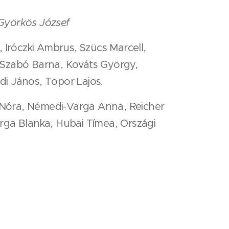
Györkös József
 Iróczki Ambrus, Szücs Marcell,
, Szabó Barna, Kováts György,
di János, Topor Lajos.
ai Nóra, Némedi-Varga Anna, Reicher
rga Blanka, Hubai Tímea, Országi