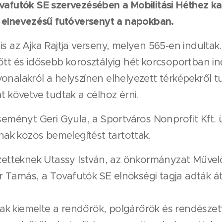
vafutók SE szervezésében a Mobilitási Héthez ka
a elnevezésű futóversenyt a napokban.
s az Ajka Rajtja verseny, melyen 565-en indultak.
tt és idősebb korosztályig hét korcsoportban indu
onalakról a helyszínen elhelyezett térképekről tu
t követve tudtak a célhoz érni.
ényt Geri Gyula, a Sportváros Nonprofit Kft. ü
knak közös bemelegítést tartottak.
teknek Utassy Ist­ván, az önkormányzat Mű­velőd
 Tamás, a Tovafutók SE elnökségi tagja adták át
k kiemelte a rendőrök, polgárőrök és rendészetv