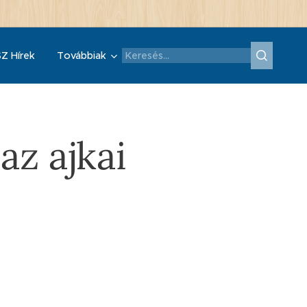
Z Hírek
Továbbiak
az ajkai