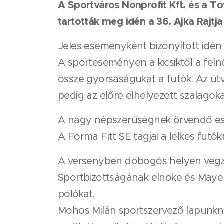
A Sportváros Nonprofit Kft. és a To
tartották meg idén a 36. Ajka Rajtj
Jeles eseményként bizonyított idén i
A sporteseményen a kicsiktől a felnő
össze gyorsaságukat a futók. Az útv
pedig az előre elhelyezett szalagoka
A nagy népszerűségnek örvendő esem
A Forma Fitt SE tagjai a lelkes futó
A versenyben dobogós helyen végzet
Sportbizottságának elnöke és Mayer
pólókat.
Mohos Milán sportszervező lapunkna