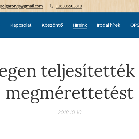
polgarorvp@gmail.com
+36306503810
p
Kapcsolat
Köszöntő
Híreink
Irodai hírek
OPS
gen teljesítették 
megmérettetést
2018.10.10