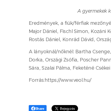
A gyermekek k
Eredmények, a fiúk/férfiak mezőnyéb
Major Dániel, Fischl Simon, Kozáni 
Rostás Dániel, Konrád Dávid, Országi
A lányoknál/nőknél: Bar­tha Csenge,
Dorka, Országi Zsófia, Poscher Pan
Sára, Szalai Pálma, Feketéné Csékei I
Forrás:https://www.veol.hu/
Share