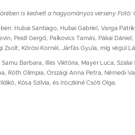
örében is kedvelt a hagyományos verseny Fotó: 
en: Hubai Santiago, Hubai Gabriel, Varga Patrik,
Kevin, Peidl Gergő, Palkovics Tamás, Pákai Dániel
 Zsolt, Kőrösi Kornél, Járfás Gyula, míg végül Lá
 Samu Barbara, Illés Viktória, Mayer Luca, Szal
na, Róth Olimpia, Országi Anna Petra, Némedi-Va
ldikó, Kósa Szilvia, és Iróczkiné Csóti Olga.