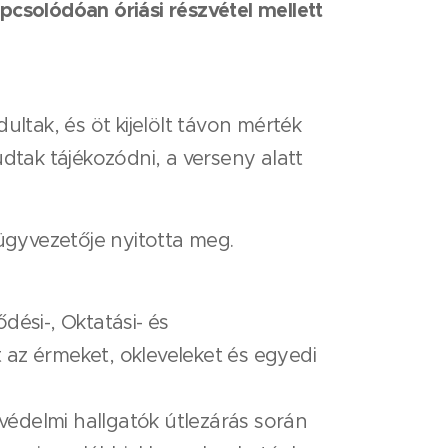
pcsolódóan óriási részvétel mellett
ltak, és öt kijelölt távon mérték
dtak tájékozódni, a verseny alatt
gyvezetője nyitotta meg.
ési-, Oktatási- és
 az érmeket, okleveleket és egyedi
édelmi hallgatók útlezárás során