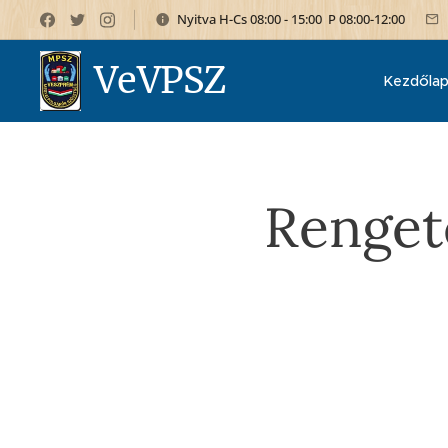
Nyitva H-Cs 08:00 - 15:00 P 08:00-12:00
VeVPSZ
Kezdőla
Rengete