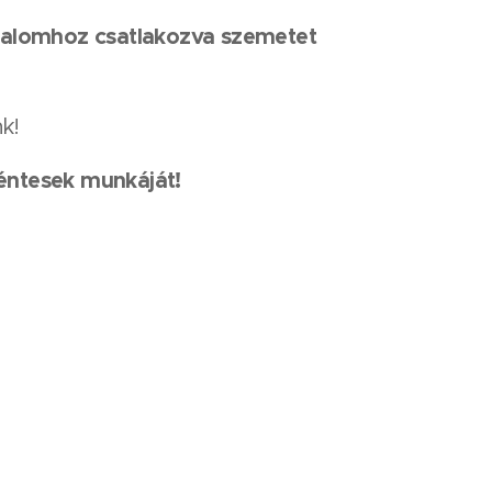
galomhoz csatlakozva szemetet
k!
éntesek munkáját!