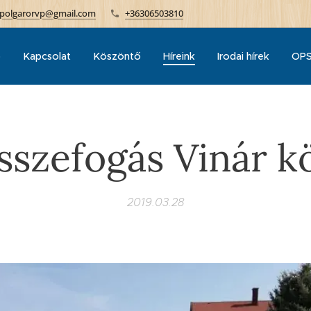
polgarorvp@gmail.com
+36306503810
p
Kapcsolat
Köszöntő
Híreink
Irodai hírek
OPS
összefogás Vinár k
2019.03.28