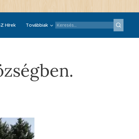
Z Hírek
Továbbiak
özségben.