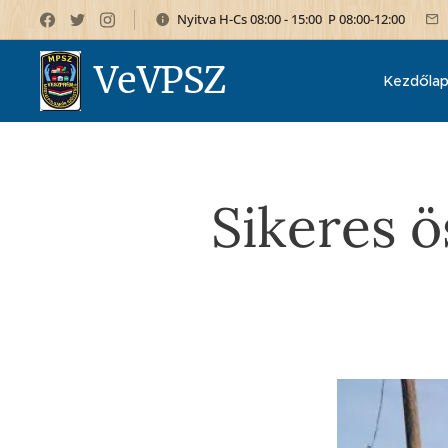
Nyitva H-Cs 08:00 - 15:00 P 08:00-12:00
VeVPSZ
Kezdőla
Sikeres 