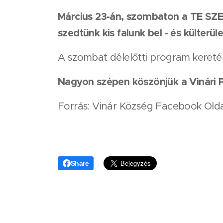
Március 23-án, szombaton a TE SZ
szedtünk kis falunk bel - és külterül
A szombat délelőtti program kereté
Nagyon szépen köszönjük a Vinári P
Forrás: Vinár Község Facebook Old
Share