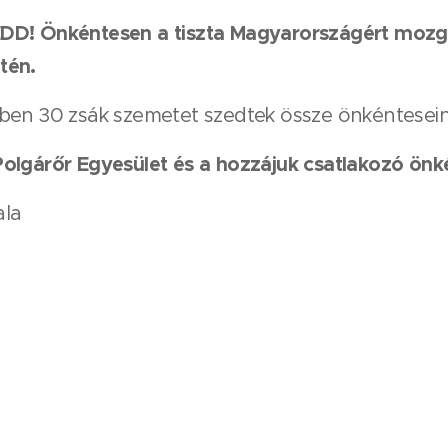
EDD! Önkéntesen a tiszta Magyarországért moz
etén.
ben 30 zsák szemetet szedtek össze önkéntesein
olgárőr Egyesület és a hozzájuk csatlakozó önk
ala