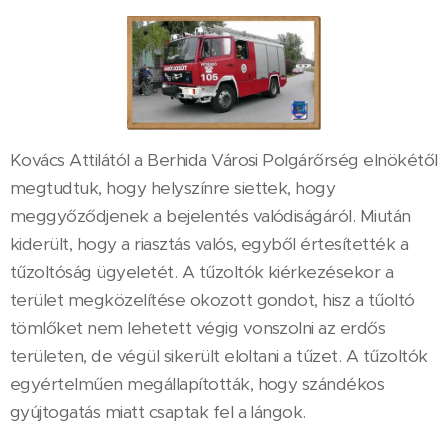
Kovács Attilától a Berhida Városi Polgárőrség elnökétől
megtudtuk, hogy helyszínre siettek, hogy
meggyőződjenek a bejelentés valódiságáról. Miután
kiderült, hogy a riasztás valós, egyből értesítették a
tűzoltóság ügyeletét. A tűzoltók kiérkezésekor a
terület megközelítése okozott gondot, hisz a tűoltó
tömlőket nem lehetett végig vonszolni az erdős
területen, de végül sikerült eloltani a tűzet. A tűzoltók
egyértelműen megállapították, hogy szándékos
gyújtogatás miatt csaptak fel a lángok.