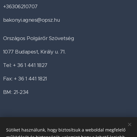
+36306210707
bakonyi.agnes@opsz.hu
Országos Polgárőr Szövetség
1077 Budapest, Király u. 71.
Tel: + 36 1 441 1827
Fax: + 36 1 441 1821
BM: 21-234
Share
Sütiket használunk, hogy biztosítsuk a weboldal megfelelő