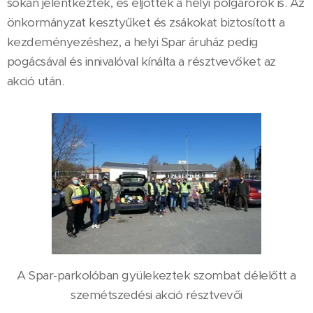
sokan jelentkeztek, és eljöttek a helyi polgárőrök is. Az
önkormányzat kesztyűket és zsákokat biztosított a
kezdeményezéshez, a helyi Spar áruház pedig
pogácsával és innivalóval kínálta a résztvevőket az
akció után.
A Spar-parkolóban gyülekeztek szombat délelőtt a
szemétszedési akció résztvevői