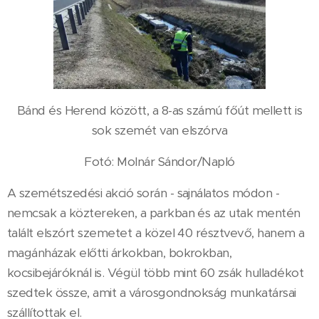
Bánd és Herend között, a 8-as számú főút mellett is
sok szemét van elszórva
Fotó: Molnár Sándor/Napló
A szemétszedési akció során - sajnálatos módon -
nemcsak a köztereken, a parkban és az utak mentén
talált elszórt szemetet a közel 40 résztvevő, hanem a
magánházak előtti árkokban, bokrokban,
kocsibejáróknál is. Végül több mint 60 zsák hulladékot
szedtek össze, amit a városgondnokság munkatársai
szállítottak el.