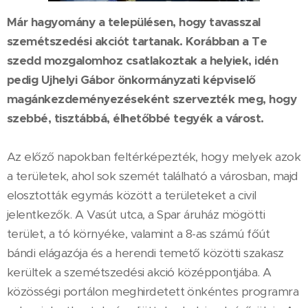
Már hagyomány a településen, hogy tavasszal
szemétszedési akciót tartanak. Korábban a Te
szedd mozgalomhoz csatlakoztak a helyiek, idén
pedig Ujhelyi Gábor önkormányzati képviselő
magánkezdeményezéseként szervezték meg, hogy
szebbé, tisztábbá, élhetőbbé tegyék a várost.
Az előző napokban feltérképezték, hogy melyek azok
a területek, ahol sok szemét található a városban, majd
elosztották egymás között a területeket a civil
jelentkezők. A Vasút utca, a Spar áruház mögötti
terület, a tó környéke, valamint a 8-as számú főút
bándi elágazója és a herendi temető közötti szakasz
kerültek a szemétszedési akció középpontjába. A
közösségi portálon meghirdetett önkéntes programra