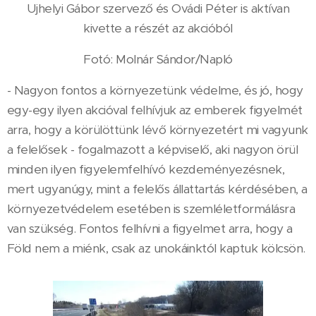
Ujhelyi Gábor szervező és Ovádi Péter is aktívan
kivette a részét az akcióból
Fotó: Molnár Sándor/Napló
- Nagyon fontos a környezetünk védelme, és jó, hogy
egy-egy ilyen akcióval felhívjuk az emberek figyelmét
arra, hogy a körülöttünk lévő környezetért mi vagyunk
a felelősek - fogalmazott a képviselő, aki nagyon örül
minden ilyen figyelemfelhívó kezdeményezésnek,
mert ugyanúgy, mint a felelős állattartás kérdésében, a
környezetvédelem esetében is szemléletformálásra
van szükség. Fontos felhívni a figyelmet arra, hogy a
Föld nem a miénk, csak az unokáinktól kaptuk kölcsön.