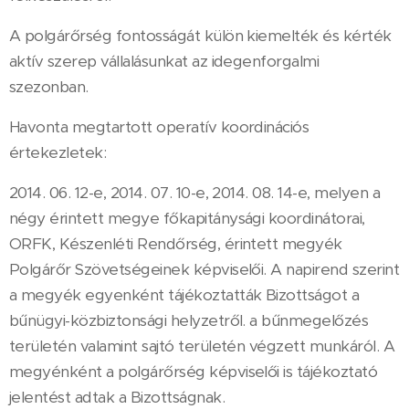
A polgárőrség fontosságát külön kiemelték és kérték
aktív szerep vállalásunkat az idegenforgalmi
szezonban.
Havonta megtartott operatív koordinációs
értekezletek:
2014. 06. 12-e, 2014. 07. 10-e, 2014. 08. 14-e, melyen a
négy érintett megye főkapitánysági koordinátorai,
ORFK, Készenléti Rendőrség, érintett megyék
Polgárőr Szövetségeinek képviselői. A napirend szerint
a megyék egyenként tájékoztatták Bizottságot a
bűnügyi-közbiztonsági helyzetről. a bűnmegelőzés
területén valamint sajtó területén végzett munkáról. A
megyénként a polgárőrség képviselői is tájékoztató
jelentést adtak a Bizottságnak.