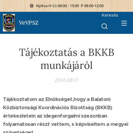
Nyitva H-Cs 08:00 - 15:00 P 08:00-12:00
Keresés
VeVPSZ
Tájékoztatás a BKKB
munkájáról
2014.08.17
Tájékoztatom az Elnökséget,hogy a Balatoni
Közbiztonsági Koordinációs Bizottság (BKKB)
értekezletein az idegenforgalmi szezonban
folyamatosan részt vettem, s képviseltem a megyei
szövetséget.