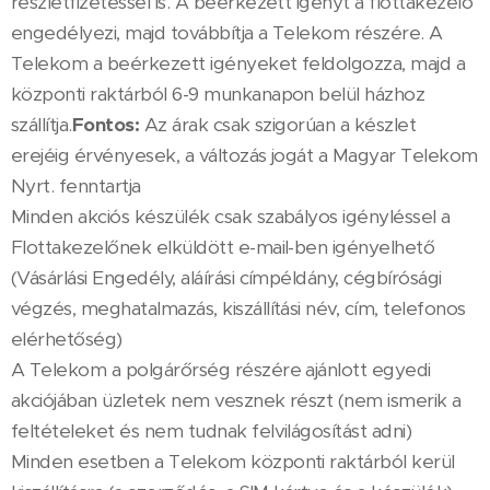
részletfizetéssel is. A beérkezett igényt a flottakezelő
engedélyezi, majd továbbítja a Telekom részére. A
Telekom a beérkezett igényeket feldolgozza, majd a
központi raktárból 6-9 munkanapon belül házhoz
szállítja.
Fontos:
Az árak csak szigorúan a készlet
erejéig érvényesek, a változás jogát a Magyar Telekom
Nyrt. fenntartja
Minden akciós készülék csak szabályos igényléssel a
Flottakezelőnek elküldött e-mail-ben igényelhető
(Vásárlási Engedély, aláírási címpéldány, cégbírósági
végzés, meghatalmazás, kiszállítási név, cím, telefonos
elérhetőség)
A Telekom a polgárőrség részére ajánlott egyedi
akciójában üzletek nem vesznek részt (nem ismerik a
feltételeket és nem tudnak felvilágosítást adni)
Minden esetben a Telekom központi raktárból kerül