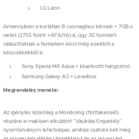
LG Leon
Amennyiben a korlátlan B csomaghoz kérnek + 7GB-s
netet (2755 forint +ÁFA/hó) is, úgy 30 forintért
választhatnak a fentieken kívül még ezekből a
készülékekből is:
Sony Xperia M4 Aqua + bluetooth hangszóró
Samsung Galaxy A3 + Levelbox
Megrendelés menete:
Az igénylés kizárólag a Monitoring (flottakezelő)
részére e-mail-ben elküldött "Vásárlási Engedély"
nyomtatványon lehetséges, amihez csatolni kell még
az egyesületi aláírási címpéldányt és az egyesület