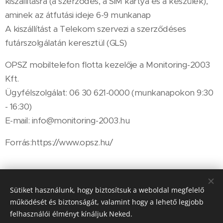
kiszállításra (a szerződés, a SIM kártya és a készülék),
aminek az átfutási ideje 6-9 munkanap
A kiszállítást a Telekom szervezi a szerződéses
futárszolgálatán keresztül (GLS)
OPSZ mobiltelefon flotta kezelője a Monitoring-2003
Kft.
Ügyfélszolgálat: 06 30 621-0000 (munkanapokon 9:30
- 16:30)
E-mail: info@monitoring-2003.hu
Forrás:https://www.opsz.hu/
Share
Sütiket használunk, hogy biztosítsuk a weboldal megfelelő
működését és biztonságát, valamint hogy a lehető legjobb
felhasználói élményt kínáljuk Neked.