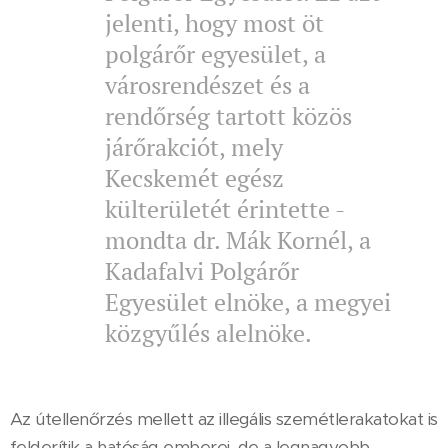
jelenti, hogy most öt
polgárőr egyesület, a
városrendészet és a
rendőrség tartott közös
járőrakciót, mely
Kecskemét egész
külterületét érintette -
mondta dr. Mák Kornél, a
Kadafalvi Polgárőr
Egyesület elnöke, a megyei
közgyűlés alelnöke.
Az útellenőrzés mellett az illegális szemétlerakatokat is
felderítik a hatóság emberei, de a legnagyobb