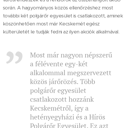
során. A hagyományos közös ellenőrzéshez most
további két polgárőr egyesület is csatlakozott, aminek
köszönhetően most már Kecskemét egész
külterületét le tudják fedni az ilyen akciók alkalmával.
Most már nagyon népszerű
a félévente egy-két
alkalommal megszervezett
közös járőrözés. Több
polgárőr egyesület
csatlakozott hozzánk
Kecskemétről, így a
hetényegyházi és a Hírös
Polgárőr Egyesület. Ez azt