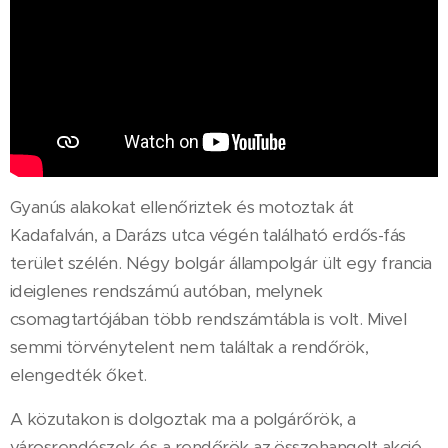
Gyanús alakokat ellenőriztek és motoztak át
Kadafalván, a Darázs utca végén található erdős-fás
terület szélén. Négy bolgár állampolgár ült egy francia
ideiglenes rendszámú autóban, melynek
csomagtartójában több rendszámtábla is volt. Mivel
semmi törvénytelent nem találtak a rendőrök,
elengedték őket.
A közutakon is dolgoztak ma a polgárőrök, a
városrendészek és a rendőrök az összehangolt akció