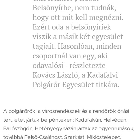
Belsőnyírbe, nem tudnák,
hogy ott mit kell megnézni.
Ezért oda a belsőnyíriek
viszik a másik két egyesület
tagjait. Hasonlóan, minden
csoportnál van egy, aki
odavalósi - részletezte
Kovács László, a Kadafalvi
Polgárőr Egyesület titkára.
A polgárőrök, a városrendészek és a rendőrök óriási
területet jártak be pénteken: Kadafalván, Helvécián,
Ballószögön, Hetényegyházán jártak az egyenruhások,
továbbá Felső-Csalánost, Szarkást, Miklóstelepet,