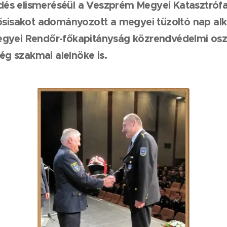
és elismeréséül a Veszprém Megyei Katasztrófa
dősisakot adományozott a megyei tűzoltó nap alk
egyei Rendőr-főkapitányság közrendvédelmi osz
g szakmai alelnöke is.