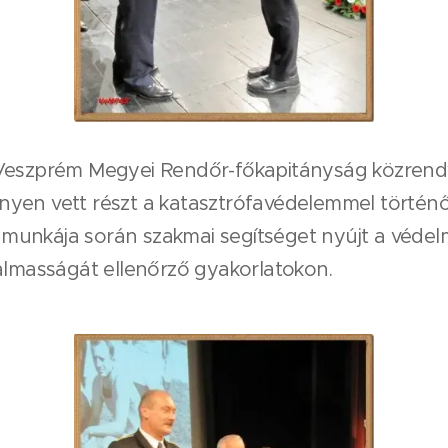
 Veszprém Megyei Rendőr-főkapitányság közrendv
nyen vett részt a katasztrófavédelemmel törté
unkája során szakmai segítséget nyújt a védelmi
kalmasságát ellenőrző gyakorlatokon.