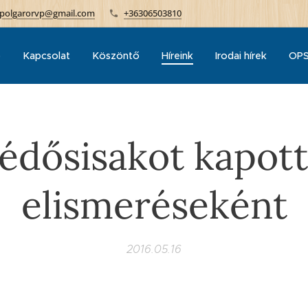
polgarorvp@gmail.com
+36306503810
p
Kapcsolat
Köszöntő
Híreink
Irodai hírek
OPS
édősisakot kapot
elismeréseként
2016.05.16