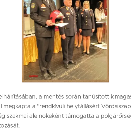
elhárításában, a mentés során tanúsított kimagasló
 megkapta a "rendkívüli helytállásért Vörösiszap
 szakmai alelnökeként támogatta a polgárőrsége
ozását.