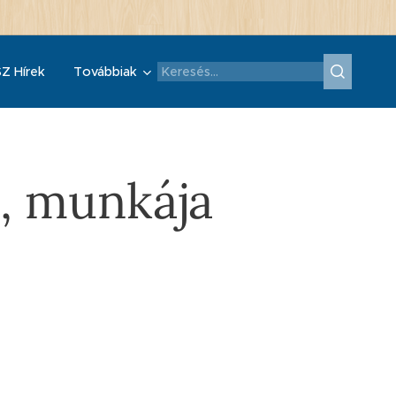
Z Hírek
Továbbiak
t, munkája