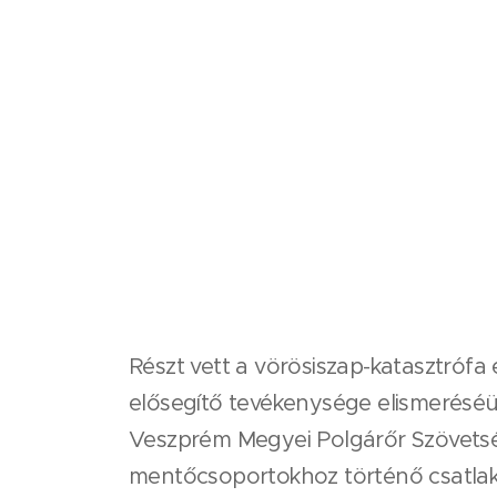
Részt vett a vörösiszap-katasztrófa 
elősegítő tevékenysége elismeréséül
Veszprém Megyei Polgárőr Szövetség
mentőcsoportokhoz történő csatlak