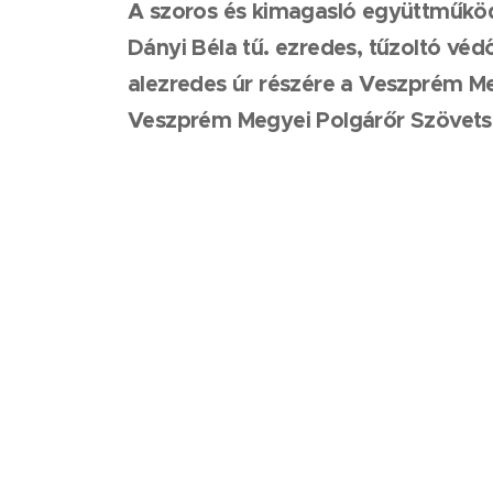
A szoros és kimagasló együttműköd
Dányi Béla tű. ezredes, tűzoltó vé
alezredes úr részére a Veszprém M
Veszprém Megyei Polgárőr Szövetsé