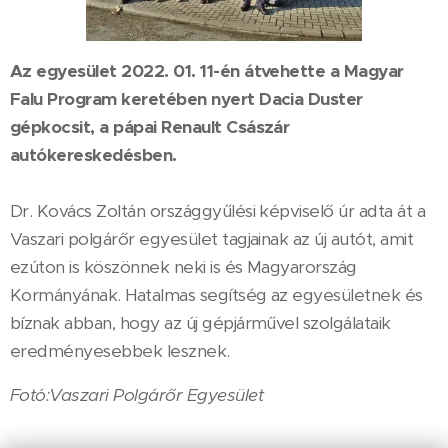
Az egyesület 2022. 01. 11-én átvehette a Magyar
Falu Program keretében nyert Dacia Duster
gépkocsit, a pápai Renault Császár
autókereskedésben.
Dr. Kovács Zoltán országgyűlési képviselő úr adta át a
Vaszari polgárőr egyesület tagjainak az új autót, amit
ezúton is köszönnek neki is és Magyarország
Kormányának. Hatalmas segítség az egyesületnek és
bíznak abban, hogy az új gépjárművel szolgálataik
eredményesebbek lesznek.
Fotó:Vaszari Polgárőr Egyesület