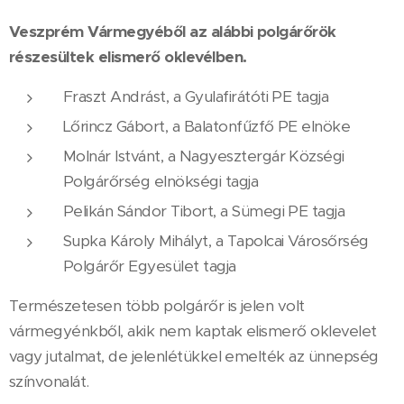
Veszprém Vármegyéből az alábbi polgárőrök
részesültek elismerő oklevélben.
Fraszt Andrást, a Gyulafirátóti PE tagja
Lőrincz Gábort, a Balatonfűzfő PE elnöke
Molnár Istvánt, a Nagyesztergár Községi
Polgárőrség elnökségi tagja
Pelikán Sándor Tibort, a Sümegi PE tagja
Supka Károly Mihályt, a Tapolcai Városőrség
Polgárőr Egyesület tagja
Természetesen több polgárőr is jelen volt
vármegyénkből, akik nem kaptak elismerő oklevelet
vagy jutalmat, de jelenlétükkel emelték az ünnepség
színvonalát.