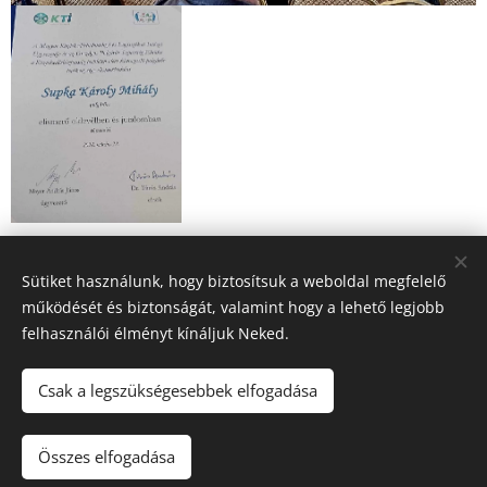
Share
Sütiket használunk, hogy biztosítsuk a weboldal megfelelő
működését és biztonságát, valamint hogy a lehető legjobb
felhasználói élményt kínáljuk Neked.
Csak a legszükségesebbek elfogadása
© 2022 Veszprém Megyei Polgárőrségek Szövetsége - Minden jog
fenntartva
Összes elfogadása
Készítette:Nagy Zoltán
Sütik