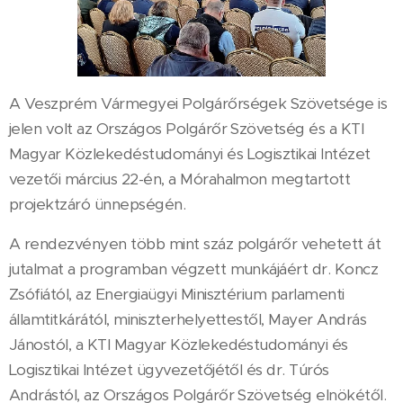
A Veszprém Vármegyei Polgárőrségek Szövetsége is
jelen volt az Országos Polgárőr Szövetség és a KTI
Magyar Közlekedéstudományi és Logisztikai Intézet
vezetői március 22-én, a Mórahalmon megtartott
projektzáró ünnepségén.
A rendezvényen több mint száz polgárőr vehetett át
jutalmat a programban végzett munkájáért dr. Koncz
Zsófiától, az Energiaügyi Minisztérium parlamenti
államtitkárától, miniszterhelyettestől, Mayer András
Jánostól, a KTI Magyar Közlekedéstudományi és
Logisztikai Intézet ügyvezetőjétől és dr. Túrós
Andrástól, az Országos Polgárőr Szövetség elnökétől.