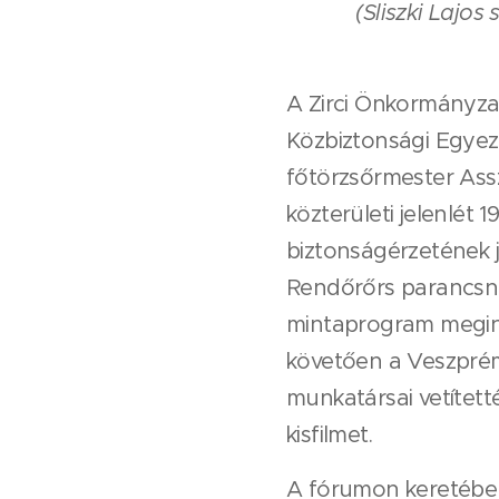
(Sliszki Lajos
A Zirci Önkormányzat
Közbiztonsági Egyez
főtörzsőrmester Assz
közterületi jelenlét 
biztonságérzetének 
Rendőrőrs parancsno
mintaprogram megindu
követően a Veszpré
munkatársai vetített
kisfilmet.
A fórumon keretében