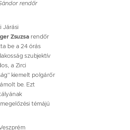
i Sándor rendőr
 Járási
ger Zsuzsa
rendőr
ta be a 24 órás
 lakosság szubjektív
s, a Zirci
ág" kiemelt polgárőr
ámolt be. Ezt
tályának
t-megelőzési témájú
 Veszprém