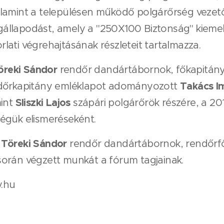
lamint a településen működő polgárőrség vezetőj
llapodást, amely a "250X100 Biztonság" kiemel
ati végrehajtásának részleteit tartalmazza.
Töreki Sándor
rendőr dandártábornok, főkapitán
Takács I
ndőrkapitány emléklapot adományozott
Sliszki Lajos
mint
szápári polgárőrök részére, a 20
égük elismeréseként.
 Töreki Sándor
rendőr dandártábornok, rendőrf
orán végzett munkát a fórum tagjainak.
.hu