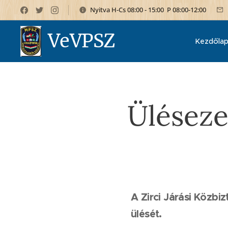
Nyitva H-Cs 08:00 - 15:00 P 08:00-12:00
VeVPSZ
Kezdőla
Üléseze
A Zirci Járási Közb
ülését.