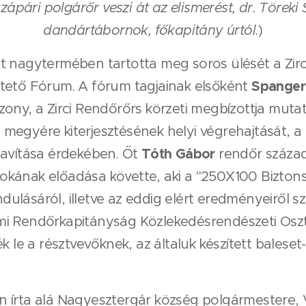
 szápári polgárőr veszi át az elismerést, dr. Törek
dandártábornok, főkapitány úrtól.
)
 nagytermében tartotta meg soros ülését a Zirci
Spanger
tető Fórum. A fórum tagjainak elsőként
ony, a Zirci Rendőrőrs körzeti megbízottja mutat
19 megyére kiterjesztésének helyi végrehajtását, a
Tóth Gábor
javítása érdekében. Őt
rendőr százado
kának előadása követte, aki a "250X100 Biztons
lásáról, illetve az eddig elért eredményeiről sz
mi Rendőrkapitányság Közlekedésrendészeti Osz
ék le a résztvevőknek, az általuk készített balese
 írta alá Nagyesztergár község polgármestere,