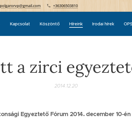
polgarorvp@gmail.com
+36306503810
p
Kapcsolat
Köszöntő
Híreink
Irodai hírek
OPS
tt a zirci egyezte
2014.12.20
iztonsági Egyeztető Fórum 2014. december 10-én