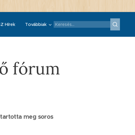
Z Hírek
Továbbiak
tő fórum
 tartotta meg soros