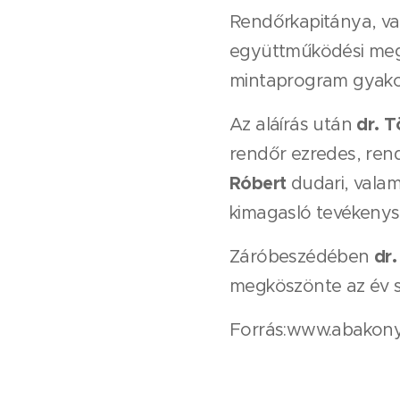
Rendőrkapitánya, va
együttműködési megá
mintaprogram gyakorl
dr. 
Az aláírás után
rendőr ezredes, re
Róbert
dudari, vala
kimagasló tevékenys
dr.
Záróbeszédében
megköszönte az év s
Forrás:www.abakony