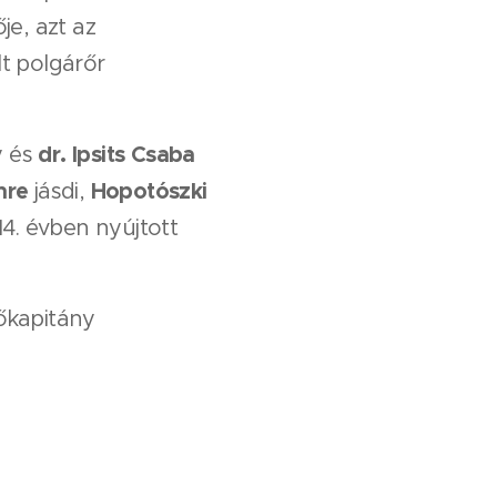
e, azt az
t polgárőr
dr. Ipsits Csaba
y és
mre
Hopotószki
jásdi,
14. évben nyújtott
őkapitány