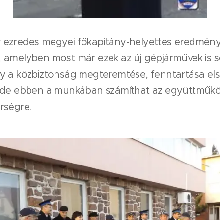
 ezredes megyei főkapitány-helyettes eredménye
 amelyben most már ezek az új gépjárművek is se
y a közbiztonság megteremtése, fenntartása el
 de ebben a munkában számíthat az együttműkö
rségre.