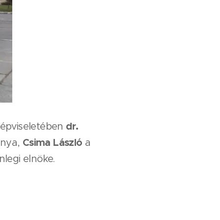
dr.
képviseletében
Csima László
ánya,
a
nlegi elnöke.