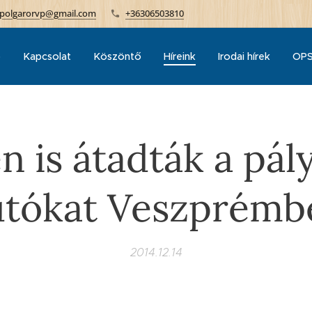
polgarorvp@gmail.com
+36306503810
p
Kapcsolat
Köszöntő
Híreink
Irodai hírek
OPS
 is átadták a pál
utókat Veszprémb
2014.12.14