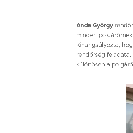
Anda György
rendőr
minden polgárőrnek,
Kihangsúlyozta, hog
rendőrség feladata,
különösen a polgárő