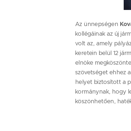
Ková
Az ünnepségen
kollégáinak az új j
volt az, amely pályá
keretein belül 12 já
elnöke megköszönte 
szövetséget ehhez a 
helyet biztosított 
kormánynak, hogy le
köszönhetően, hatéko