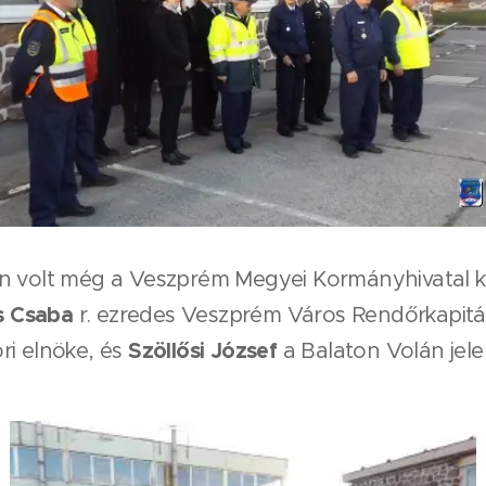
n volt még a Veszprém Megyei Kormányhivatal 
cs Csaba
r. ezredes Veszprém Város Rendőrkapit
Szöllősi József
ri elnöke, és
a Balaton Volán jele