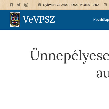
Nyitva H-Cs 08:00 - 15:00 P 08:00-12:00
VeVPSZ
Kezdőla
Ünnepélyesen
a