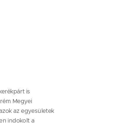
erékpárt is
rém Megyei
azok az egyesületek
n indokolt a