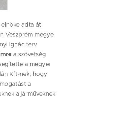
elnöke adta át
gban Veszprém megye
nyi Ignác terv
Imre
a szövetség
egítette a megyei
lán Kft-nek, hogy
ámogatást a
eknek a járműveknek