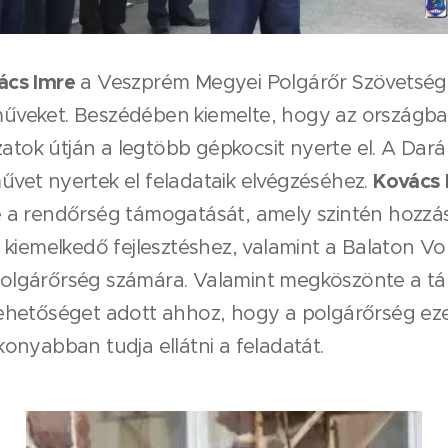
cs Imre
a Veszprém Megyei Polgárőr Szövetség 
árműveket. Beszédében kiemelte, hogy az orszá
zatok útján a legtöbb gépkocsit nyerte el. A Dará
Kovács 
rművet nyertek el feladataik elvégzéséhez.
a rendőrség támogatását, amely szintén hozzás
kiemelkedő fejlesztéshez, valamint a Balaton Vo
a polgárőrség számára. Valamint megköszönte a t
hetőséget adott ahhoz, hogy a polgárőrség ez
nyabban tudja ellátni a feladatát.