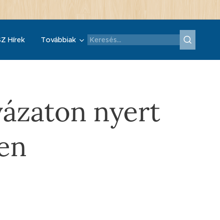
Z Hírek
Továbbiak
yázaton nyert
en