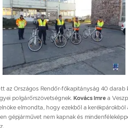
tt az Országos Rendőr-főkapitányság 40 darab k
Kovács Imre
yei polgárőrszövetségnek.
a Veszp
elnöke elmondta, hogy ezekből a kerékpárokból 
yen gépjárművet nem kapnak és mindenféleképpe
z.