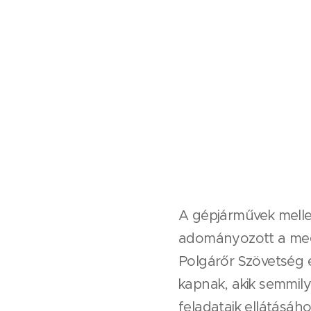
A gépjárművek melle
adományozott a meg
Polgárőr Szövetség 
kapnak, akik semmil
feladataik ellátásáho