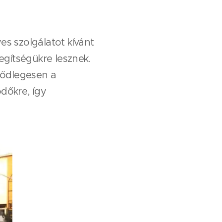
s szolgálatot kívánt
gítségükre lesznek.
sődlegesen a
dőkre, így