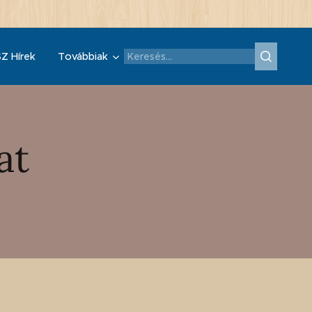
Z Hírek
Továbbiak
at