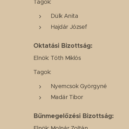
Tagok:
Dülk Anita
Hajdár József
Oktatási Bizottság:
Elnök: Tóth Miklós
Tagok:
Nyemcsok Györgyné
Madár Tibor
Bűnmegelőzési Bizottság:
Elnök: Molnár Zoltán