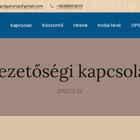
polgarorvp@gmail.com
+36306503810
p
Kapcsolat
Köszöntő
Híreink
Irodai hírek
OPS
ezetőségi kapcsol
2022.12.26