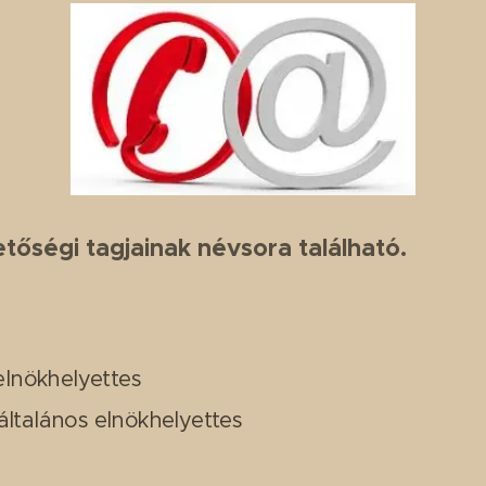
őségi tagjainak névsora található.
lnökhelyettes
általános elnökhelyettes