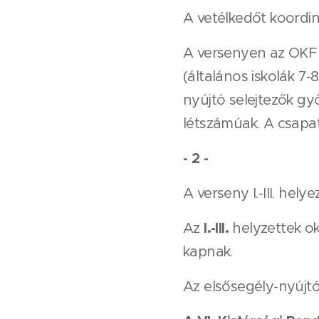
A vetélkedőt koordin
A versenyen az OKF á
(általános iskolák 7-
nyújtó selejtezők győ
létszámúak. A csapato
- 2 -
A verseny I.-III. hel
I.-III.
Az
helyzettek ok
kapnak.
Az elsősegély-nyújtó 