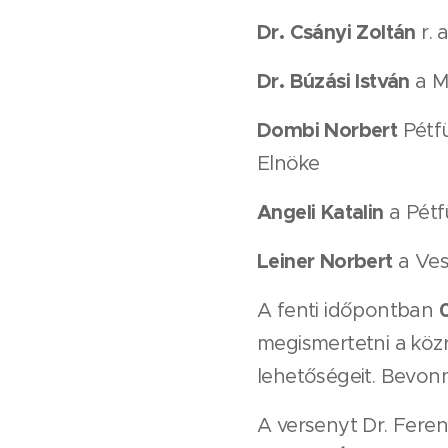
Dr. Csányi Zoltán
r. 
Dr. Búzási István
a M
Dombi Norbert
Pétf
Elnöke
Angeli Katalin
a Pétf
Leiner Norbert
a Ves
A fenti időpontban
megismertetni a közr
lehetőségeit. Bevonn
A versenyt Dr. Feren