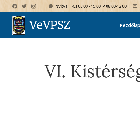
Nyitva H-Cs 08:00 - 15:00 P 08:00-12:00
VeVPSZ
Kezdőla
VI. Kistérs