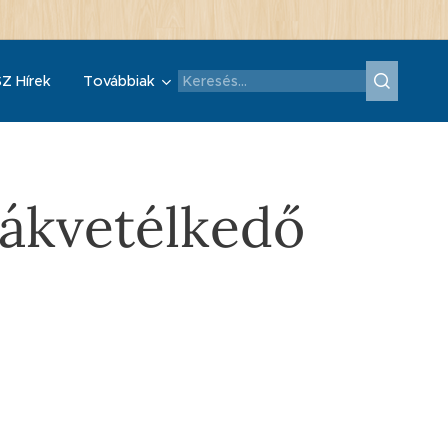
Z Hírek
Továbbiak
iákvetélkedő