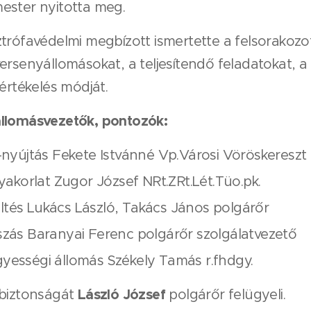
ester nyitotta meg.
trófavédelmi megbízott ismertette a felsorakozo
ersenyállomásokat, a teljesítendő feladatokat, a
 értékelés módját.
llomásvezetők, pontozók:
-nyújtás Fekete Istvánné Vp.Városi Vöröskereszt 
gyakorlat Zugor József NRt.ZRt.Lét.Tüo.pk.
tés Lukács László, Takács János polgárőr
szás Baranyai Ferenc polgárőr szolgálatvezető
yességi állomás Székely Tamás r.fhdgy.
László József
 biztonságát
polgárőr felügyeli.