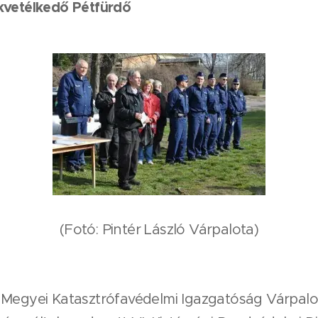
kvetélkedő Pétfürdő
(Fotó: Pintér László Várpalota)
egyei Katasztrófavédelmi Igazgatóság Várpalot