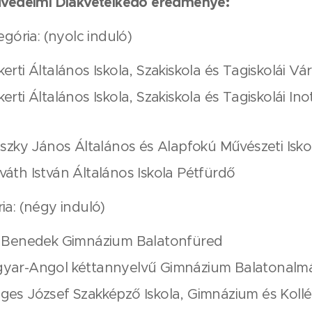
ndvédelmi Diákvetélkedő eredménye:
egória: (nyolc induló)
kerti Általános Iskola, Szakiskola és Tagiskolái Vá
erti Általános Iskola, Szakiskola és Tagiskolái Ino
inszky János Általános és Alapfokú Művészeti Isk
váth István Általános Iskola Pétfürdő
ia: (négy induló)
t. Benedek Gimnázium Balatonfüred
gyar-Angol kéttannyelvű Gimnázium Balatonalm
eges József Szakképző Iskola, Gimnázium és Koll