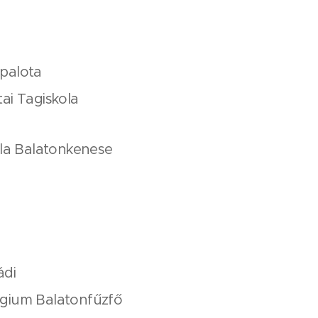
rpalota
tai Tagiskola
ola Balatonkenese
ádi
égium Balatonfűzfő