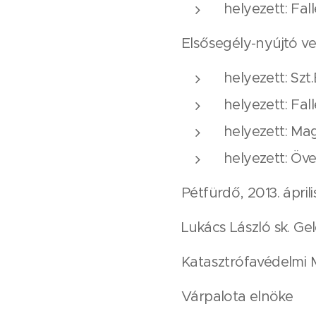
helyezett: Fal
Elsősegély-nyújtó ve
helyezett: Sz
helyezett: Fal
helyezett: Ma
helyezett: Öv
Pétfürdő, 2013. áprili
Lukács László sk. Ge
Katasztrófavédelmi 
Várpalota elnöke