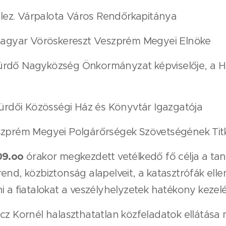
alez. Várpalota Város Rendőrkapitánya
agyar Vöröskereszt Veszprém Megyei Elnöke
ürdő Nagyközség Önkormányzat képviselője, a 
ürdői Közösségi Ház és Könyvtár Igazgatója
zprém Megyei Polgárőrségek Szövetségének Titk
09.oo
órakor megkezdett vetélkedő fő célja a tan
end, közbiztonság alapelveit, a katasztrófák elle
i a fiatalokat a veszélyhelyzetek hatékony kezel
cz Kornél halaszthatatlan közfeladatok ellátása m