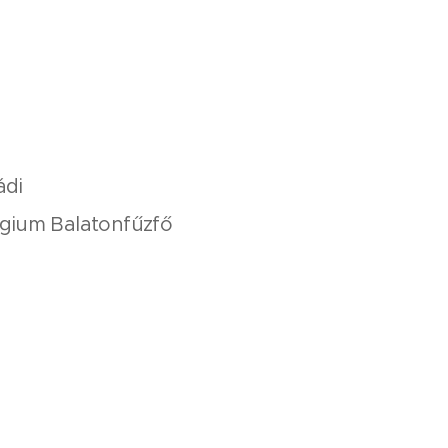
ádi
égium Balatonfűzfő