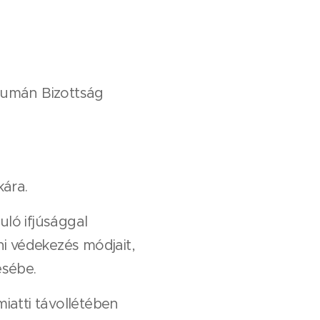
Humán Bizottság
ára.
uló ifjúsággal
ni védekezés módjait,
ésébe.
iatti távollétében