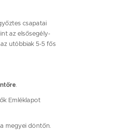
 győztes csapatai
mint az elsősegély-
 az utóbbiak 5-5 fős
ntőre
.
vők Emléklapot
at a megyei döntőn.