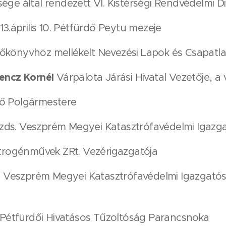
ége által rendezett VI. Kistérségi Rendvédelmi Di
013.április 10. Pétfürdő Peytu mezeje
könyvhöz mellékelt Nevezési Lapok és Csapatlap
rencz Kornél
Várpalota Járási Hivatal Vezetője, a
ő Polgármestere
ezds. Veszprém Megyei Katasztrófavédelmi Igazg
trogénművek ZRt. Vezérigazgatója
. Veszprém Megyei Katasztrófavédelmi Igazgatós
. Pétfürdői Hivatásos Tűzoltóság Parancsnoka