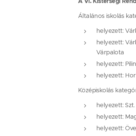
A VI. Kistérségi Re
Általános iskolás kat
helyezett: Vár
helyezett: Várk
Várpalota
helyezett: Pil
helyezett: Hor
Középiskolás kategór
helyezett: Sz
helyezett: Ma
helyezett: Öv