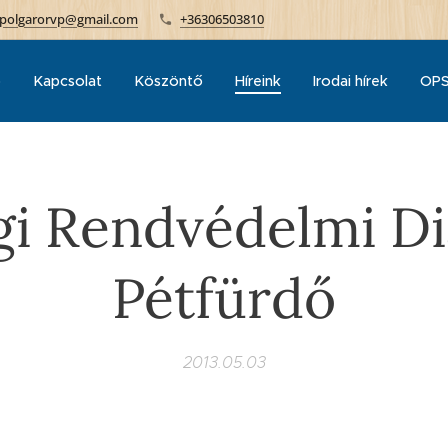
polgarorvp@gmail.com
+36306503810
p
Kapcsolat
Köszöntő
Híreink
Irodai hírek
OPS
égi Rendvédelmi D
Pétfürdő
2013.05.03