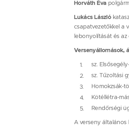
Horváth Éva
polgárm
Lukács László
katasz
csapatvezetőkkel a v
lebonyolítását és az
Versenyállomások, á
sz. Elsősegély
sz. Tűzoltási 
Homokzsák-töl
Kötéllétra-má
Rendőrségi üg
A verseny általános