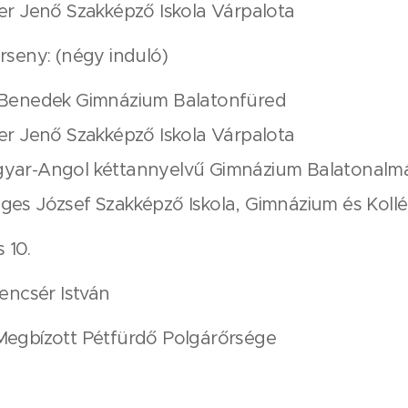
ler Jenő Szakképző Iskola Várpalota
rseny: (négy induló)
t.Benedek Gimnázium Balatonfüred
ler Jenő Szakképző Iskola Várpalota
gyar-Angol kéttannyelvű Gimnázium Balatonalm
eges József Szakképző Iskola, Gimnázium és Koll
s 10.
lencsér István
Megbízott Pétfürdő Polgárőrsége