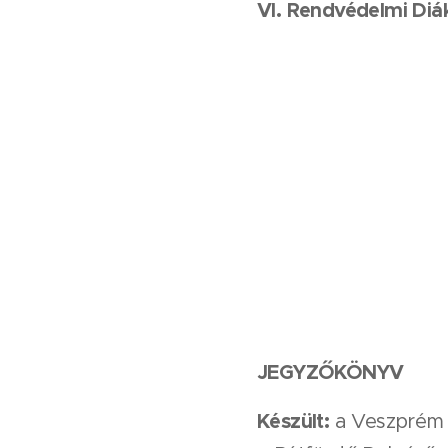
VI. Rendvédelmi Diá
JEGYZŐKÖNYV
Készült:
a Veszprém M