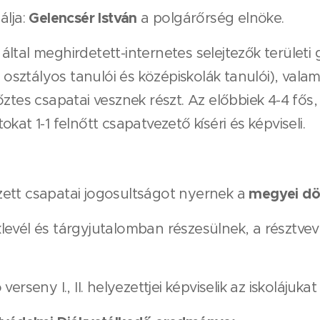
Gelencsér István
álja:
a polgárőrség elnöke.
ltal meghirdetett-internetes selejtezők területi
8 osztályos tanulói és középiskolák tanulói), vala
ztes csapatai vesznek részt. Az előbbiek 4-4 fős,
kat 1-1 felnőtt csapatvezető kíséri és képviseli.
megyei dö
yezett csapatai jogosultságot nyernek a
levél és tárgyjutalomban részesülnek, a résztve
verseny I., II. helyezettjei képviselik az iskolájuk