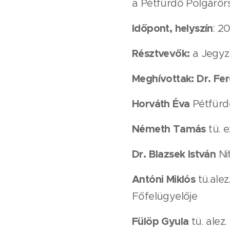
a Pétfürdő Polgárőrs
Időpont, helyszín
: 2
Résztvevők:
a Jegyző
Meghívottak:
Dr. Fe
Horváth Éva
Pétfürd
Németh Tamás
tü. 
Dr. Blazsek István
Ni
Antóni Miklós
tü.alez
Főfelügyelője
Fülöp Gyula
tü. alez