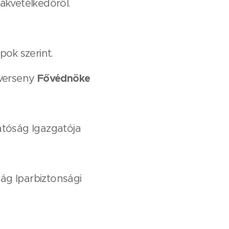
ákvetélkedőről.
ok szerint.
Fővédnöke
 verseny
atóság Igazgatója
ág Iparbiztonsági