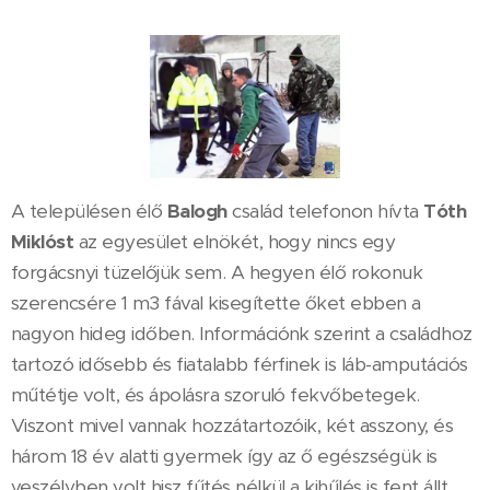
A településen élő
Balogh
család telefonon hívta
Tóth
Miklóst
az egyesület elnökét, hogy nincs egy
forgácsnyi tüzelőjük sem. A hegyen élő rokonuk
szerencsére 1 m3 fával kisegítette őket ebben a
nagyon hideg időben. Információnk szerint a családhoz
tartozó idősebb és fiatalabb férfinek is láb-amputációs
műtétje volt, és ápolásra szoruló fekvőbetegek.
Viszont mivel vannak hozzátartozóik, két asszony, és
három 18 év alatti gyermek így az ő egészségük is
veszélyben volt hisz fűtés nélkül a kihűlés is fent állt.