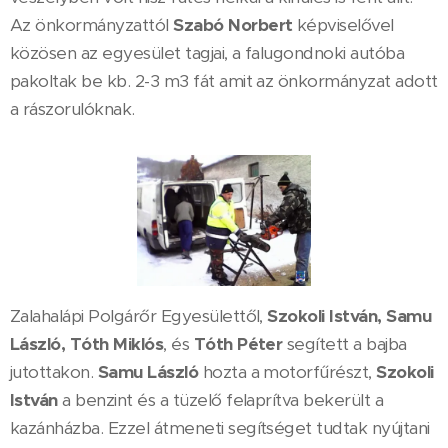
Az önkormányzattól
Szabó Norbert
képviselővel
közösen az egyesület tagjai, a falugondnoki autóba
pakoltak be kb. 2-3 m3 fát amit az önkormányzat adott
a rászorulóknak.
Zalahalápi Polgárőr Egyesülettől,
Szokoli István, Samu
László, Tóth Miklós
, és
Tóth Péter
segített a bajba
jutottakon.
Samu László
hozta a motorfűrészt,
Szokoli
István
a benzint és a tüzelő felaprítva bekerült a
kazánházba. Ezzel átmeneti segítséget tudtak nyújtani