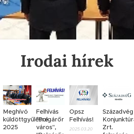
Irodai hírek
Meghívó
Felhívás
Opsz
Századvég
küldöttgyűlésre
"Polgárőr
Felhívás!
Konjunktúr
2025
város",
Zrt.
2025.03.20